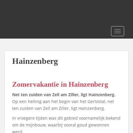
S
k
i
p
t
TOGGLE
o
m
a
i
Hainzenberg
n
c
o
Zomervakantie in Hainzenberg
n
t
Net ten zuiden van Zell am Ziller, ligt Hainzenberg.
e
Op een helling aan het begin van het Gerlostal, net
n
ten zuiden van Zell am Ziller, ligt Hainzenberg.
t
In vroegere tijden was dit gebied voornamelijk bekend
om de mijnbouw, waarbij vooral goud gewonnen
werd.