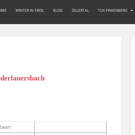
OME
WINTER IN TIROL
BLOG
ZILLERTAL
TUX FINKENBERG
rderlanersbach
Zwart