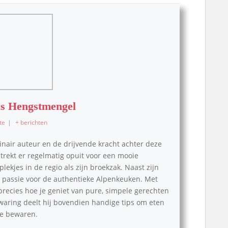
s Hengstmengel
te
|
+ berichten
inair auteur en de drijvende kracht achter deze
, trekt er regelmatig opuit voor een mooie
lekjes in de regio als zijn broekzak. Naast zijn
pe passie voor de authentieke Alpenkeuken. Met
 precies hoe je geniet van pure, simpele gerechten
waring deelt hij bovendien handige tips om eten
 te bewaren.