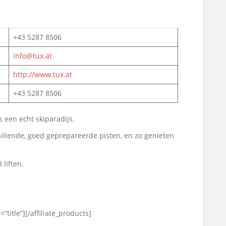
+43 5287 8506
info@tux.at
http://www.tux.at
+43 5287 8506
 een echt skiparadijs.
illende, goed geprepareerde pisten, en zo genieten
 liften.
”title”][/affiliate_products]