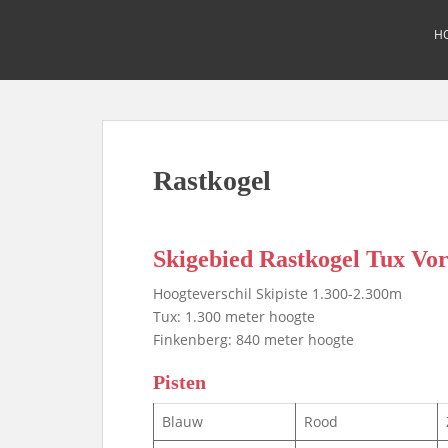
S
k
H
i
p
t
o
m
a
Rastkogel
i
n
c
Skigebied Rastkogel Tux Vo
o
n
Hoogteverschil Skipiste 1.300-2.300m
t
Tux: 1.300 meter hoogte
e
Finkenberg: 840 meter hoogte
n
t
Pisten
Blauw
Rood