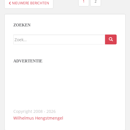
BERICHTEN
1
2
NIEUWERE BERICHTEN
PAGINERING
ZOEKEN
Zoek
naar:
ADVERTENTIE
Copyright 2008 - 2026
Wilhelmus Hengstmengel