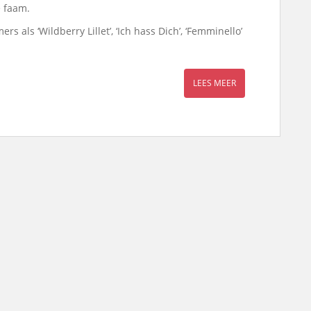
e faam.
als ‘Wildberry Lillet’, ‘Ich hass Dich’, ‘Femminello’
LEES MEER