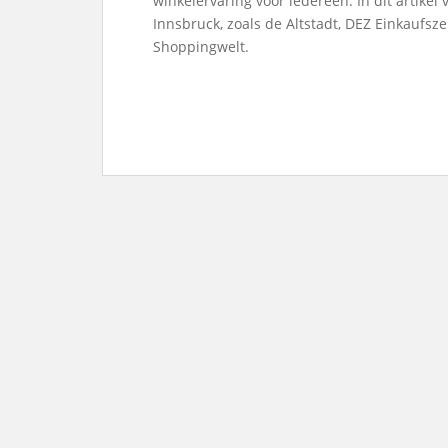
winkelervaring voor iedereen. In dit artik
Innsbruck, zoals de Altstadt, DEZ Einkaufs
Shoppingwelt.