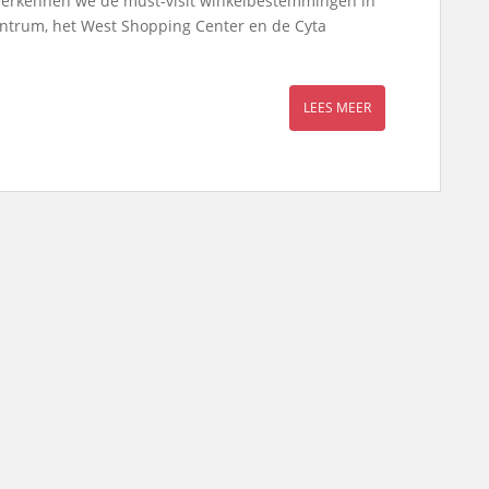
el verkennen we de must-visit winkelbestemmingen in
zentrum, het West Shopping Center en de Cyta
LEES MEER