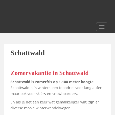
S
k
i
p
t
TOGGLE
o
m
a
i
Schattwald
n
c
o
Zomervakantie in Schattwald
n
t
Schattwald is zomerfris op 1.100 meter hoogte.
e
Schattwald is ’s winters een topadres voor langlaufen,
n
maar ook voor skiërs en snowboarders.
t
En als je het een keer wat gemakkelijker wilt, zijn er
diverse mooie winterwandelwegen.