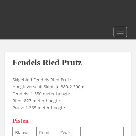
S
k
i
p
t
TOGGLE
o
m
a
i
Fendels Ried Prutz
n
c
Skigebied Fendels Ried Prutz
o
Hoogteverschil Skipiste 880-2.300m
n
Fendels: 1.350 meter hoogte
t
Ried: 827 meter hoogte
e
Prutz: 1.365 meter hoogte
n
t
Pisten
Blauw
Rood
Zwart