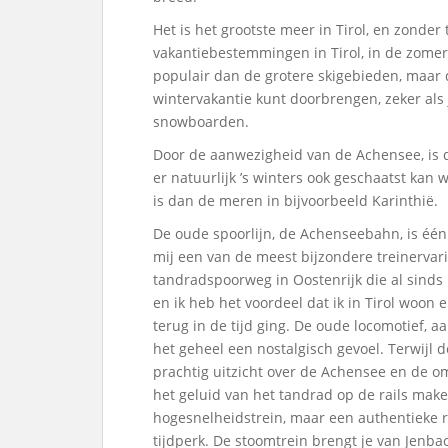
Het is het grootste meer in Tirol, en zonder
vakantiebestemmingen in Tirol, in de zomer
populair dan de grotere skigebieden, maar da
wintervakantie kunt doorbrengen, zeker als j
snowboarden.
Door de aanwezigheid van de Achensee, is de
er natuurlijk ’s winters ook geschaatst ka
is dan de meren in bijvoorbeeld Karinthië.
De oude spoorlijn, de Achenseebahn, is één
mij een van de meest bijzondere treinervari
tandradspoorweg in Oostenrijk die al sinds 1
en ik heb het voordeel dat ik in Tirol woon 
terug in de tijd ging. De oude locomotief,
het geheel een nostalgisch gevoel. Terwijl 
prachtig uitzicht over de Achensee en de o
het geluid van het tandrad op de rails make
hogesnelheidstrein, maar een authentieke 
tijdperk. De stoomtrein brengt je van Jenbac