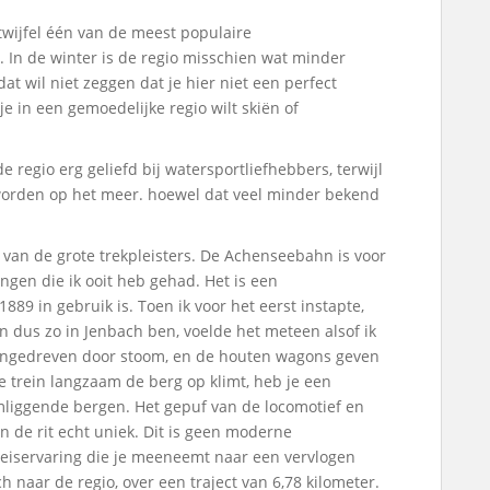
 twijfel één van de meest populaire
. In de winter is de regio misschien wat minder
t wil niet zeggen dat je hier niet een perfect
e in een gemoedelijke regio wilt skiën of
 regio erg geliefd bij watersportliefhebbers, terwijl
n worden op het meer. hoewel dat veel minder bekend
 van de grote trekpleisters. De Achenseebahn is voor
ngen die ik ooit heb gehad. Het is een
889 in gebruik is. Toen ik voor het eerst instapte,
en dus zo in Jenbach ben, voelde het meteen alsof ik
 aangedreven door stoom, en de houten wagons geven
de trein langzaam de berg op klimt, heb je een
mliggende bergen. Het gepuf van de locomotief en
n de rit echt uniek. Dit is geen moderne
reiservaring die je meeneemt naar een vervlogen
h naar de regio, over een traject van 6,78 kilometer.