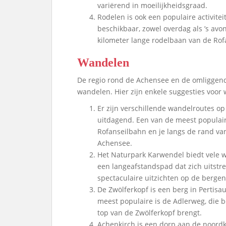
variërend in moeilijkheidsgraad.
Rodelen is ook een populaire activitei
beschikbaar, zowel overdag als ’s avo
kilometer lange rodelbaan van de Rof
Wandelen
De regio rond de Achensee en de omliggend
wandelen. Hier zijn enkele suggesties voor
Er zijn verschillende wandelroutes op
uitdagend. Een van de meest populaire 
Rofanseilbahn en je langs de rand van
Achensee.
Het Naturpark Karwendel biedt vele
een langeafstandspad dat zich uitstre
spectaculaire uitzichten op de bergen
De Zwölferkopf is een berg in Pertisa
meest populaire is de Adlerweg, die b
top van de Zwölferkopf brengt.
Achenkirch is een dorp aan de noordk