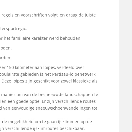
e regels en voorschriften volgt, en draag de juiste
tersportregio.
oor het familiaire karakter werd behouden.
boden.
arden:
eer 150 kilometer aan loipes, verdeeld over
pulairste gebieden is het Pertisau-loipenetwerk,
Deze loipes zijn geschikt voor zowel klassieke als
ere manier om van de besneeuwde landschappen te
n een goede optie. Er zijn verschillende routes
rend van eenvoudige sneeuwschoenwandelingen tot
er de mogelijkheid om te gaan ijsklimmen op de
ijn verschillende ijsklimroutes beschikbaar,