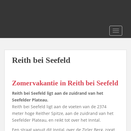
S
k
i
p
t
TOGGLE
o
m
a
i
Reith bei Seefeld
n
c
o
Zomervakantie in Reith bei Seefeld
n
t
Reith bei Seefeld ligt aan de zuidrand van het
e
Seefelder Plateau.
n
Reith bei Seefeld ligt aan de voeten van de 2374
t
meter hoge Reither Spitze, aan de zuidrand van het
Seefelder Plateau, en reikt tot over het Inntal.
Een straat vanuit dit Inntal, over de Zirler Berg, zorgt