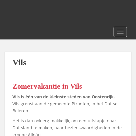
S
k
i
p
t
TOGGLE
o
m
a
i
Vils
n
c
o
Zomervakantie in Vils
n
t
Vils is één van de kleinste steden van Oostenrijk.
e
Vils grenst aan de gemeente Pfronten, in het Duitse
n
Beieren.
t
Het is dan ook erg makkelijk, om een uitstapje naar
Duitsland te maken, naar bezienswaardigheden in de
groene Allgäu.