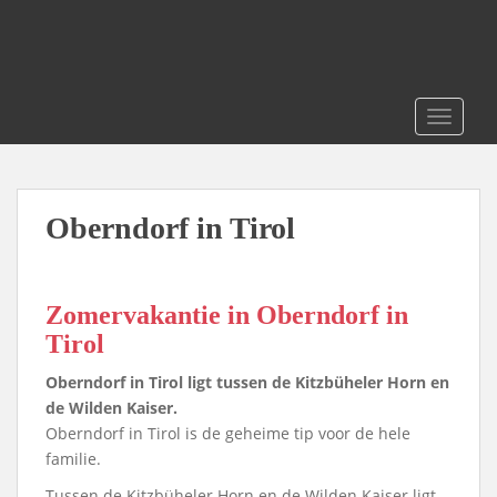
S
k
i
p
t
TOGGLE
o
m
a
i
Oberndorf in Tirol
n
c
o
Zomervakantie in Oberndorf in
n
Tirol
t
e
Oberndorf in Tirol ligt tussen de Kitzbüheler Horn en
n
de Wilden Kaiser.
t
Oberndorf in Tirol is de geheime tip voor de hele
familie.
Tussen de Kitzbüheler Horn en de Wilden Kaiser ligt