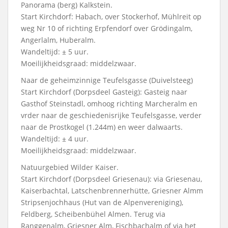
Panorama (berg) Kalkstein.
Start Kirchdorf: Habach, over Stockerhof, Mühlreit op
weg Nr 10 of richting Erpfendorf over Grödingalm,
Angerlalm, Huberalm.
Wandeltijd: ± 5 uur.
Moeilijkheidsgraad: middelzwaar.
Naar de geheimzinnige Teufelsgasse (Duivelsteeg)
Start Kirchdorf (Dorpsdeel Gasteig): Gasteig naar
Gasthof Steinstadl, omhoog richting Marcheralm en
vrder naar de geschiedenisrijke Teufelsgasse, verder
naar de Prostkogel (1.244m) en weer dalwaarts.
Wandeltijd: ± 4 uur.
Moeilijkheidsgraad: middelzwaar.
Natuurgebied Wilder Kaiser.
Start Kirchdorf (Dorpsdeel Griesenau): via Griesenau,
Kaiserbachtal, Latschenbrennerhütte, Griesner Almm
Stripsenjochhaus (Hut van de Alpenvereniging),
Feldberg, Scheibenbühel Almen. Terug via
Ranggenalm, Griesner Alm, Fischbachalm of via het