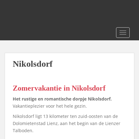
S
k
i
p
t
TOGGLE
o
m
a
i
Nikolsdorf
n
c
o
Zomervakantie in Nikolsdorf
n
t
Het rustige en romantische dorpje Nikolsdorf.
e
Vakantieplezier voor het hele gezin.
n
Nikolsdorf ligt 13 kilometer ten zuid-oosten van de
t
Dolomietenstad Lienz, aan het begin van de Lienzer
Talboden.