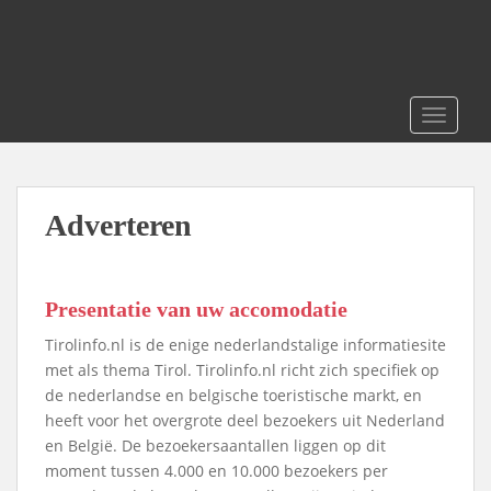
S
k
i
p
t
TOGGLE
o
m
a
i
Adverteren
n
c
o
Presentatie van uw accomodatie
n
t
Tirolinfo.nl is de enige nederlandstalige informatiesite
e
met als thema Tirol. Tirolinfo.nl richt zich specifiek op
n
de nederlandse en belgische toeristische markt, en
t
heeft voor het overgrote deel bezoekers uit Nederland
en België. De bezoekersaantallen liggen op dit
moment tussen 4.000 en 10.000 bezoekers per