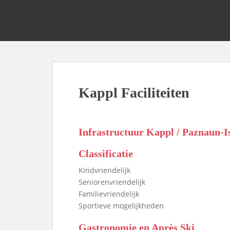
S
k
i
p
t
o
m
a
Kappl Faciliteiten
i
n
c
Infrastructuur Kappl / Paznaun-I
o
n
Classificatie
t
Kindvriendelijk
e
Seniorenvriendelijk
n
Familievriendelijk
t
Sportieve mogelijkheden
Gastronomie en Après Ski