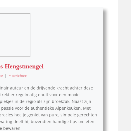
s Hengstmengel
te
|
+ berichten
inair auteur en de drijvende kracht achter deze
, trekt er regelmatig opuit voor een mooie
lekjes in de regio als zijn broekzak. Naast zijn
pe passie voor de authentieke Alpenkeuken. Met
 precies hoe je geniet van pure, simpele gerechten
waring deelt hij bovendien handige tips om eten
 te bewaren.