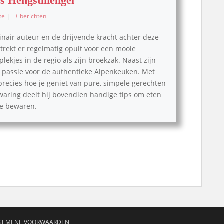
s Hengstmengel
te
|
+ berichten
inair auteur en de drijvende kracht achter deze
, trekt er regelmatig opuit voor een mooie
lekjes in de regio als zijn broekzak. Naast zijn
pe passie voor de authentieke Alpenkeuken. Met
 precies hoe je geniet van pure, simpele gerechten
waring deelt hij bovendien handige tips om eten
 te bewaren.
GEMENE VOORWAARDEN