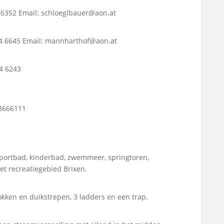
4 6352 Email: schloeglbauer@aon.at
34 6645 Email: mannharthof@aon.at
4 6243
 3666111
portbad, kinderbad, zwemmeer, springtoren,
et recreatiegebied Brixen.
okken en duikstrepen, 3 ladders en een trap.