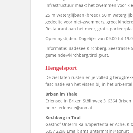
infrastructuur maakt het zwemmen voor klei
25 m Waterglijbaan (breed), 50 m waterglij
gedeelte voor niet-zwemmers, groot kinderde
Restaurant aan het meer, gratis parkeerplaa
Openingstijden: Dagelijks van 09:00 tot 19:0
Informatie: Badesee Kirchberg, Seestrasse 50
gemeinde@kirchberg.tirol.gv.at.
Hengelsport
De ziel laten rusten en je volledig terugtrek
fascinatie van het vissen bij in het Brixental
Brixen im Thale
Erlensee in Brixen Stöllnweg 3, 6364 Brixen 
heinzl.erlensee@aon.at
Kirchberg in Tirol
Gasthof Unterm Rain/Spertentaler Ache, Kitz
5357 2298 Email: ams.untermrain@aon.at