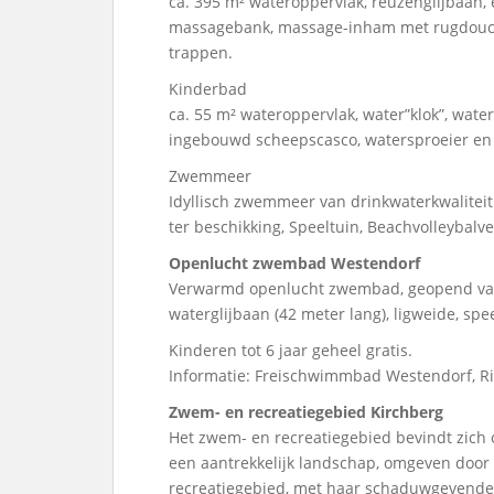
ca. 395 m² wateroppervlak, reuzenglijbaan,
massagebank, massage-inham met rugdouche
trappen.
Kinderbad
ca. 55 m² wateroppervlak, water”klok”, wat
ingebouwd scheepscasco, watersproeier e
Zwemmeer
Idyllisch zwemmeer van drinkwaterkwaliteit
ter beschikking, Speeltuin, Beachvolleybalv
Openlucht zwembad Westendorf
Verwarmd openlucht zwembad, geopend van 9
waterglijbaan (42 meter lang), ligweide, spe
Kinderen tot 6 jaar geheel gratis.
Informatie: Freischwimmbad Westendorf, Ri
Zwem- en recreatiegebied Kirchberg
Het zwem- en recreatiegebied bevindt zich 
een aantrekkelijk landschap, omgeven door 
recreatiegebied, met haar schaduwgevende