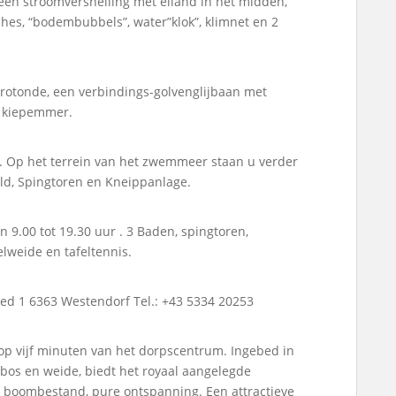
 een stroomversnelling met eiland in het midden,
s, “bodembubbels”, water”klok”, klimnet en 2
errotonde, een verbindings-golvenglijbaan met
n kiepemmer.
. Op het terrein van het zwemmeer staan u verder
eld, Spingtoren en Kneippanlage.
.00 tot 19.30 uur . 3 Baden, spingtoren,
elweide en tafeltennis.
ed 1 6363 Westendorf Tel.: +43 5334 20253
op vijf minuten van het dorpscentrum. Ingebed in
bos en weide, biedt het royaal aangelegde
 boombestand, pure ontspanning. Een attractieve