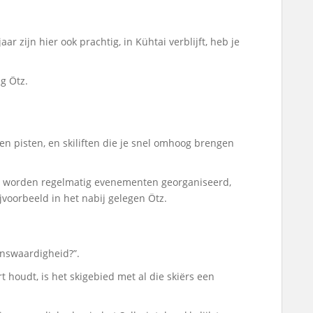
aar zijn hier ook prachtig, in Kühtai verblijft, heb je
g Ötz.
n pisten, en skiliften die je snel omhoog brengen
 er worden regelmatig evenementen georganiseerd,
jvoorbeeld in het nabij gelegen Ötz.
enswaardigheid?”.
rt houdt, is het skigebied met al die skiërs een