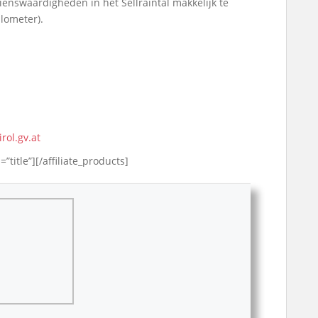
bezienswaardigheden in het Sellraintal makkelijk te
ilometer).
irol.gv.at
”title”][/affiliate_products]