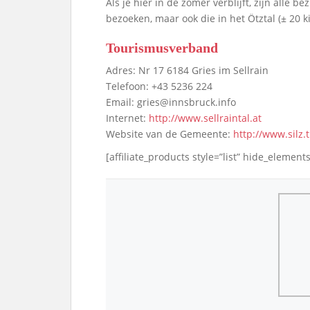
Als je hier in de zomer verblijft, zijn alle 
bezoeken, maar ook die in het Ötztal (± 20 k
Tourismusverband
Adres: Nr 17 6184 Gries im Sellrain
Telefoon: +43 5236 224
Email: gries@innsbruck.info
Internet:
http://www.sellraintal.at
Website van de Gemeente:
http://www.silz.t
[affiliate_products style=”list” hide_elements=