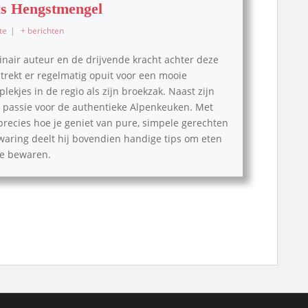
s Hengstmengel
te
|
+ berichten
inair auteur en de drijvende kracht achter deze
, trekt er regelmatig opuit voor een mooie
lekjes in de regio als zijn broekzak. Naast zijn
pe passie voor de authentieke Alpenkeuken. Met
 precies hoe je geniet van pure, simpele gerechten
waring deelt hij bovendien handige tips om eten
 te bewaren.