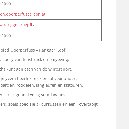
 81505
en.oberperfuss@aon.at
w.rangger-koepfl.at
 81505
gebied Oberperfuss – Rangger Köpfl.
huisberg van Innsbruck en omgeving.
echt kunt genieten van de wintersport.
e gezin heerlijk te skiën, of voor andere
oarden, roddelen, langlaufen en skitouren.
n, en is geheel veilig voor lawines.
n), zoals speciale skicursussen en een Tovertapijt