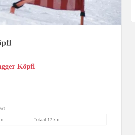
pfl
ngger Köpfl
art
km
Totaal 17 km