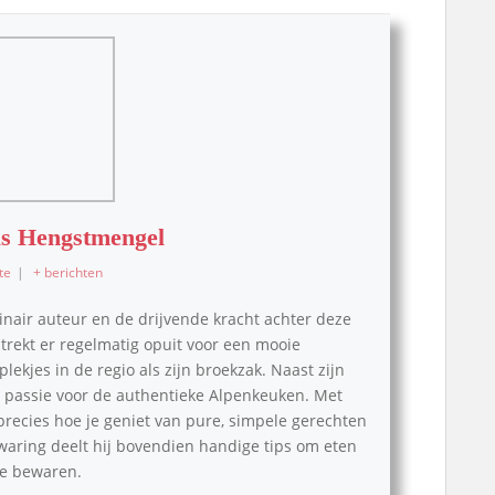
s Hengstmengel
te
|
+ berichten
inair auteur en de drijvende kracht achter deze
, trekt er regelmatig opuit voor een mooie
lekjes in de regio als zijn broekzak. Naast zijn
pe passie voor de authentieke Alpenkeuken. Met
 precies hoe je geniet van pure, simpele gerechten
waring deelt hij bovendien handige tips om eten
 te bewaren.