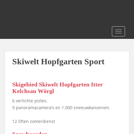
S
k
i
p
t
TOGGLE
o
m
a
i
Skiwelt Hopfgarten Sport
n
c
o
Skigebied Skiwelt Hopfgarten Itter
n
Kelchsau Wörgl
t
e
6 verlichte pistes.
n
9 panoramacamera’s en 1.000 sneeuwkanonnen.
t
12 liften zomerdienst