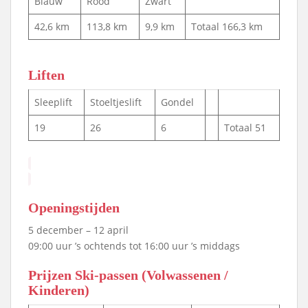
Blauw
Rood
Zwart
42,6 km
113,8 km
9,9 km
Totaal 166,3 km
Liften
Sleeplift
Stoeltjeslift
Gondel
19
26
6
Totaal 51
Openingstijden
5 december – 12 april
09:00 uur ’s ochtends tot 16:00 uur ’s middags
Prijzen Ski-passen (Volwassenen /
Kinderen)