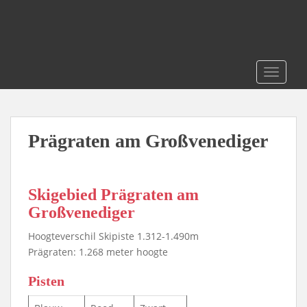
S
k
i
p
t
TOGGLE
o
m
a
i
Prägraten am Großvenediger
n
c
o
Skigebied Prägraten am
n
Großvenediger
t
e
Hoogteverschil Skipiste 1.312-1.490m
n
Prägraten: 1.268 meter hoogte
t
Pisten