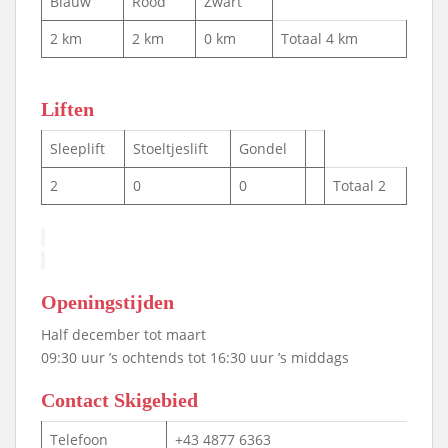
Blauw
Rood
Zwart
2 km
2 km
0 km
Totaal 4 km
Liften
Sleeplift
Stoeltjeslift
Gondel
2
0
0
Totaal 2
Openingstijden
Half december tot maart
09:30 uur ’s ochtends tot 16:30 uur ’s middags
Contact Skigebied
Telefoon
+43 4877 6363