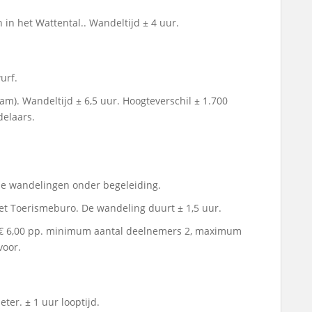
 in het Wattental.. Wandeltijd ± 4 uur.
urf.
sam). Wandeltijd ± 6,5 uur. Hoogteverschil ± 1.700
delaars.
rse wandelingen onder begeleiding.
het Toerismeburo. De wandeling duurt ± 1,5 uur.
t € 6,00 pp. minimum aantal deelnemers 2, maximum
voor.
ter. ± 1 uur looptijd.