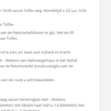
 10:00 vanuit Tulfes weg. Wandeltijd ± 2,5 uur, licht.
r Tulfes.
 van de Patscherkofelbahn in Igls. Met de lift
aar Tulfes.
ol te zien, en staat voor vrijheid en kracht.
l – Wattens van Hallerangerhaus in het Halltal
an de Patscherkofel (Innsbruck/Igls) over de
n van de route u wilt bewandelen.
weg vanuit Ferienregion Hall – Wattens
meter), Van Absam naar Hall (± 1,5 kilometer), Van
 tot Rum (± 2 kilometer).