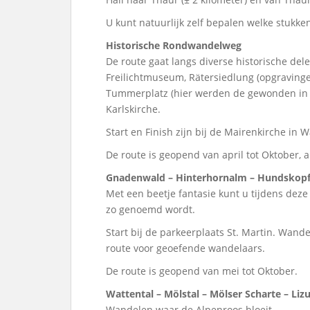
U kunt natuurlijk zelf bepalen welke stukke
Historische Rondwandelweg
De route gaat langs diverse historische dele
Freilichtmuseum, Rätersiedlung (opgravingen)
Tummerplatz (hier werden de gewonden in de
Karlskirche.
Start en Finish zijn bij de Mairenkirche in W
De route is geopend van april tot Oktober, a
Gnadenwald – Hinterhornalm – Hundskop
Met een beetje fantasie kunt u tijdens de
zo genoemd wordt.
Start bij de parkeerplaats St. Martin. Wandel
route voor geoefende wandelaars.
De route is geopend van mei tot Oktober.
Wattental – Mölstal – Mölser Scharte – Li
Wandelen waar de Alpenroos bloeit.