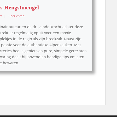
s Hengstmengel
te
|
+ berichten
inair auteur en de drijvende kracht achter deze
, trekt er regelmatig opuit voor een mooie
lekjes in de regio als zijn broekzak. Naast zijn
pe passie voor de authentieke Alpenkeuken. Met
 precies hoe je geniet van pure, simpele gerechten
waring deelt hij bovendien handige tips om eten
 te bewaren.