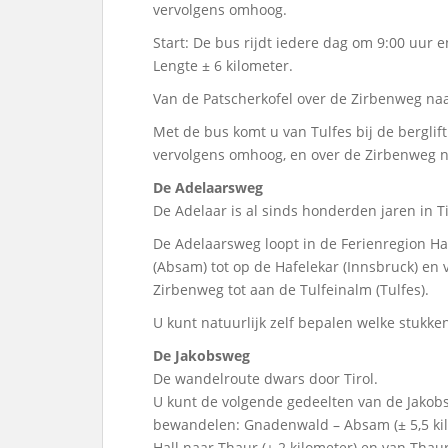
vervolgens omhoog.
Start: De bus rijdt iedere dag om 9:00 uur en
Lengte ± 6 kilometer.
Van de Patscherkofel over de Zirbenweg naa
Met de bus komt u van Tulfes bij de berglift
vervolgens omhoog, en over de Zirbenweg n
De Adelaarsweg
De Adelaar is al sinds honderden jaren in Tir
De Adelaarsweg loopt in de Ferienregion Hal
(Absam) tot op de Hafelekar (Innsbruck) en v
Zirbenweg tot aan de Tulfeinalm (Tulfes).
U kunt natuurlijk zelf bepalen welke stukke
De Jakobsweg
De wandelroute dwars door Tirol.
U kunt de volgende gedeelten van de Jakobs
bewandelen: Gnadenwald – Absam (± 5,5 kilo
Hall naar Thaur (± 2 kilometer) en van Thaur