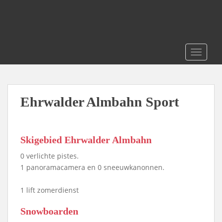
S
k
i
p
t
TOGGLE
o
m
a
i
Ehrwalder Almbahn Sport
n
c
o
Skigebied Ehrwalder Almbahn
n
t
0 verlichte pistes.
e
1 panoramacamera en 0 sneeuwkanonnen.
n
t
1 lift zomerdienst
Snowboarden