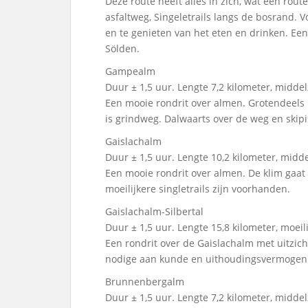
Deze route heeft alles in zich, wat een rou
asfaltweg, Singeletrails langs de bosrand.
en te genieten van het eten en drinken. Een
Sölden.
Gampealm
Duur ± 1,5 uur. Lengte 7,2 kilometer, midde
Een mooie rondrit over almen. Grotendeels is
is grindweg. Dalwaarts over de weg en skipis
Gaislachalm
Duur ± 1,5 uur. Lengte 10,2 kilometer, midd
Een mooie rondrit over almen. De klim gaat
moeilijkere singletrails zijn voorhanden.
Gaislachalm-Silbertal
Duur ± 1,5 uur. Lengte 15,8 kilometer, moeili
Een rondrit over de Gaislachalm met uitzich
nodige aan kunde en uithoudingsvermogen
Brunnenbergalm
Duur ± 1,5 uur. Lengte 7,2 kilometer, midde