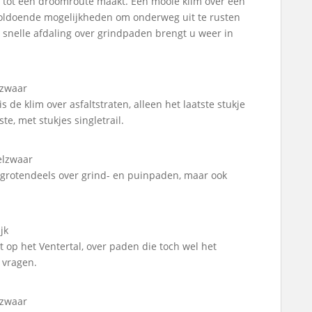
te tot een droomroute maakt. Een mooie klim over een
 Voldoende mogelijkheden om onderweg uit te rusten
 snelle afdaling over grindpaden brengt u weer in
lzwaar
 de klim over asfaltstraten, alleen het laatste stukje
te, met stukjes singletrail.
elzwaar
 grotendeels over grind- en puinpaden, maar ook
jk
t op het Ventertal, over paden die toch wel het
 vragen.
lzwaar