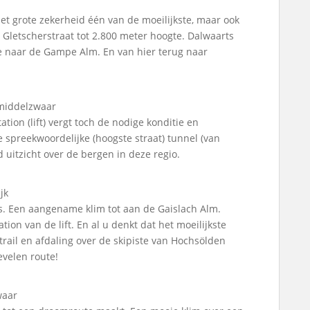
et grote zekerheid één van de moeilijkste, maar ook
 Gletscherstraat tot 2.800 meter hoogte. Dalwaarts
te naar de Gampe Alm. En van hier terug naar
, middelzwaar
tion (lift) vergt toch de nodige konditie en
spreekwoordelijke (hoogste straat) tunnel (van
itzicht over de bergen in deze regio.
jk
s. Een aangename klim tot aan de Gaislach Alm.
tion van de lift. En al u denkt dat het moeilijkste
trail en afdaling over de skipiste van Hochsölden
evelen route!
waar