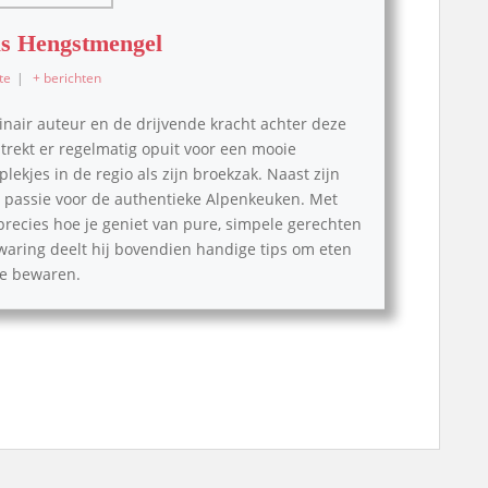
s Hengstmengel
te
|
+ berichten
inair auteur en de drijvende kracht achter deze
, trekt er regelmatig opuit voor een mooie
lekjes in de regio als zijn broekzak. Naast zijn
pe passie voor de authentieke Alpenkeuken. Met
 precies hoe je geniet van pure, simpele gerechten
waring deelt hij bovendien handige tips om eten
 te bewaren.