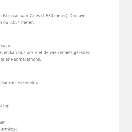
dstrasse naar Gries (1.580 meter). Dan over
m op 2.051 meter.
lzwaar
, en kan dus ook met de wielrenfiets gereden
ztaler Radmarathons.
 naar de Lenzenalm.
tkogl.
aar
Wurmkogl.