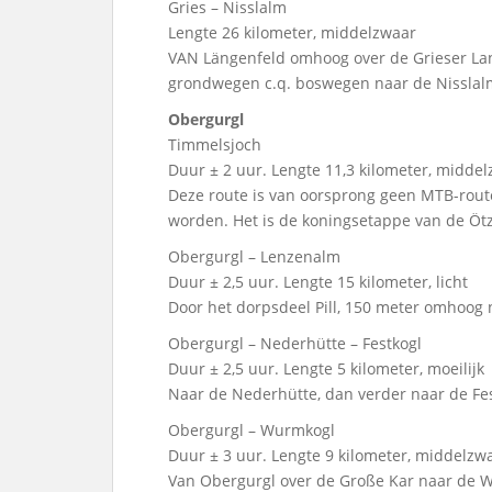
Gries – Nisslalm
Lengte 26 kilometer, middelzwaar
VAN Längenfeld omhoog over de Grieser Lan
grondwegen c.q. boswegen naar de Nisslal
Obergurgl
Timmelsjoch
Duur ± 2 uur. Lengte 11,3 kilometer, midde
Deze route is van oorsprong geen MTB-route
worden. Het is de koningsetappe van de Öt
Obergurgl – Lenzenalm
Duur ± 2,5 uur. Lengte 15 kilometer, licht
Door het dorpsdeel Pill, 150 meter omhoog
Obergurgl – Nederhütte – Festkogl
Duur ± 2,5 uur. Lengte 5 kilometer, moeilijk
Naar de Nederhütte, dan verder naar de Fes
Obergurgl – Wurmkogl
Duur ± 3 uur. Lengte 9 kilometer, middelzw
Van Obergurgl over de Große Kar naar de 