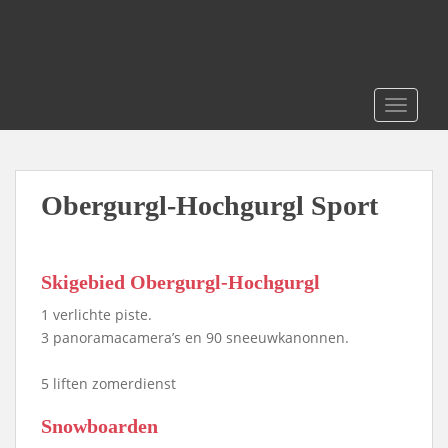
S
k
i
p
t
TOGGLE
o
m
a
i
Obergurgl-Hochgurgl Sport
n
c
o
Skigebied Obergurgl-Hochgurgl
n
t
1 verlichte piste.
e
3 panoramacamera’s en 90 sneeuwkanonnen.
n
t
5 liften zomerdienst
Snowboarden