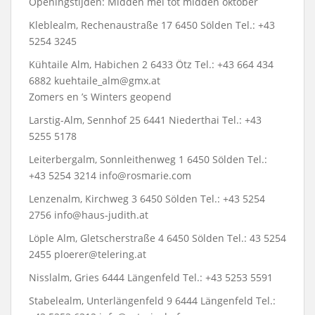
Openingstijden: Midden mei tot midden oktober
Kleblealm, Rechenaustraße 17 6450 Sölden Tel.: +43
5254 3245
Kühtaile Alm, Habichen 2 6433 Ötz Tel.: +43 664 434
6882 kuehtaile_alm@gmx.at
Zomers en ’s Winters geopend
Larstig-Alm, Sennhof 25 6441 Niederthai Tel.: +43
5255 5178
Leiterbergalm, Sonnleithenweg 1 6450 Sölden Tel.:
+43 5254 3214 info@rosmarie.com
Lenzenalm, Kirchweg 3 6450 Sölden Tel.: +43 5254
2756 info@haus-judith.at
Löple Alm, Gletscherstraße 4 6450 Sölden Tel.: 43 5254
2455 ploerer@telering.at
Nisslalm, Gries 6444 Längenfeld Tel.: +43 5253 5591
Stabelealm, Unterlängenfeld 9 6444 Längenfeld Tel.: